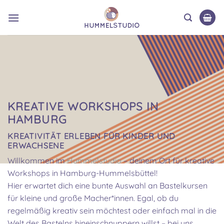
Zum
Inhalt
springen
KREATIVE WORKSHOPS IN
HAMBURG
KREATIVITÄT ERLEBEN FÜR KINDER UND
ERWACHSENE
Willkommen im
Hummelstudio
– deinem Ort für kreative
Workshops in Hamburg-Hummelsbüttel!
Hier erwartet dich eine bunte Auswahl an Bastelkursen
für kleine und große Macher*innen. Egal, ob du
regelmäßig kreativ sein möchtest oder einfach mal in die
Welt des Bastelns hineinschnuppern willst – bei uns