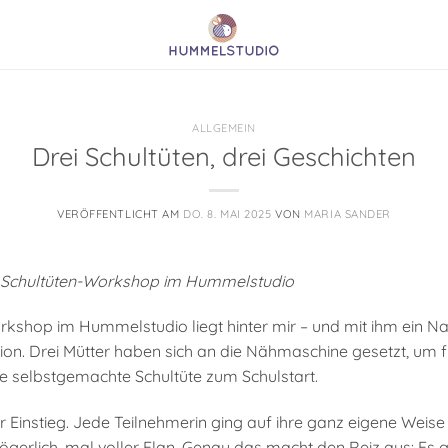
ALLGEMEIN
Drei Schultüten, drei Geschichten
VERÖFFENTLICHT AM
DO. 8. MAI 2025
VON
MARIA SANDER
en Schultüten-Workshop im Hummelstudio
rkshop im Hummelstudio liegt hinter mir – und mit ihm ein Na
ion. Drei Mütter haben sich an die Nähmaschine gesetzt, um f
ne selbstgemachte Schultüte zum Schulstart.
r Einstieg. Jede Teilnehmerin ging auf ihre ganz eigene Weis
ögerlich, mal voller Elan. Genau das macht den Reiz aus: Es g