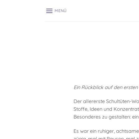
Zum
Inhalt
MENÜ
springen
Ein Rückblick auf den erst
Der allererste Schultüten-Wo
Stoffe, Ideen und Konzentrat
Besonderes zu gestalten: ei
Es war ein ruhiger, achtsame
zügig, mal mit Pausen, mal z